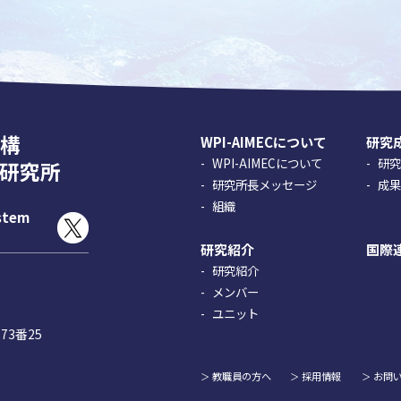
構
WPI-AIMECについて
研究
WPI-AIMECについて
研
研究所
研究所長メッセージ
成
組織
ystem
研究紹介
国際
研究紹介
メンバー
ユニット
73番25
教職員の方へ
採用情報
お問