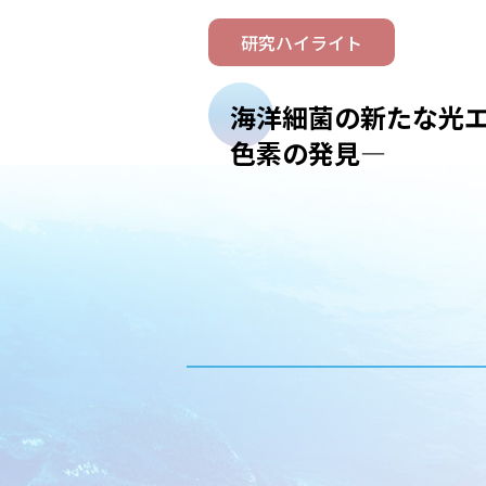
研究ハイライト
海洋細菌の新たな光
色素の発見―