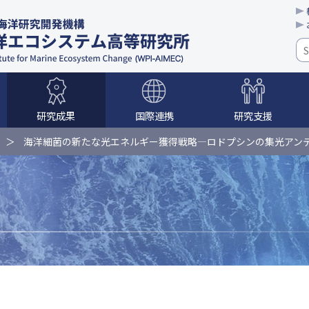
研究成果
国際連携
研究支援
体制
教育
学校訪問
海洋細菌の新たな光エネルギー獲得戦略―ロドプシンの集光アンテナ
ト