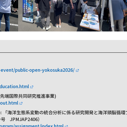
r-event/public-open-yokosuka2026/
ducation.html
RE(先端国際共同研究推進事業)
bout.html
ntists (Bio): 「海洋生態系変動の統合分析に係る研究開発と海洋頭
 JPMJAP2406）
program/assignment/index.html