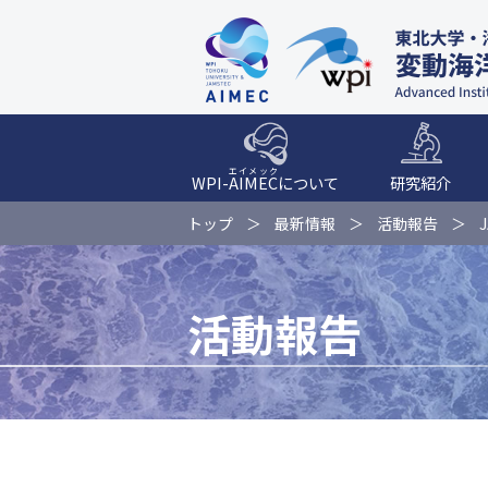
エイメック
WPI-
AIMEC
について
研究紹介
トップ
最新情報
活動報告
活動報告