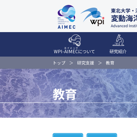
エイメック
WPI-
AIMEC
について
研究紹介
トップ
研究支援
教育
教育