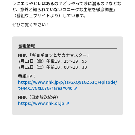
うにエラやヒレはあるの？どうやって砂に潜るの？などな
ど、意外と知られていないユニークな生態を徹底調査」
（番組ウェブサイトより）しています。
ぜひご覧ください！
番組情報
NHK 「ギョギョッとサカナ★スター」
7月11日（金）午後19：25～19：55
7月12日（土）午前10：00～10：30
番組HP：
https://www.nhk.jp/p/ts/GXQ91GZ53Q/episode/
te/MX1VGXLL7G/?area=040
NHK（日本放送協会）
https://www.nhk.or.jp