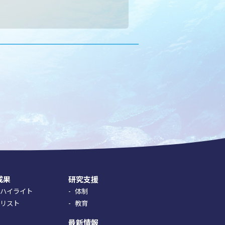
成果
研究支援
究ハイライト
体制
果リスト
教育
最新情報