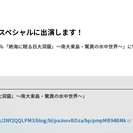
HKスペシャルに出演します！
ャル「絶海に眠る巨大洞窟」～南大東島・驚異の水中世界～」にWPI
大洞窟」～南大東島・驚異の水中世界～」
al/ts/2NY2QQLPM3/blog/bl/paJnovBDza/bp/pmpMB94BMk