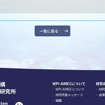
一覧に戻る
構
WPI-AIMECについて
研究
WPI-AIMECについて
研
研究所
研究所長メッセージ
成
組織
ystem