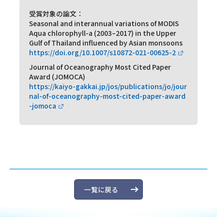
受賞対象の論文：
Seasonal and interannual variations of MODIS
Aqua chlorophyll-a (2003–2017) in the Upper
Gulf of Thailand influenced by Asian monsoons
https://doi.org/10.1007/s10872-021-00625-2
Journal of Oceanography Most Cited Paper
Award (JOMOCA)
https://kaiyo-gakkai.jp/jos/publications/jo/jour
nal-of-oceanography-most-cited-paper-award
-jomoca
一覧に戻る