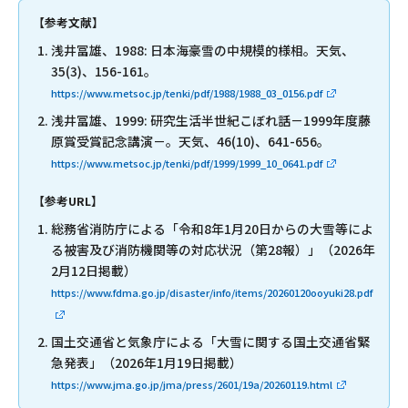
【参考文献】
浅井冨雄、1988: 日本海豪雪の中規模的様相。天気、
35(3)、156-161。
https://www.metsoc.jp/tenki/pdf/1988/1988_03_0156.pdf
浅井冨雄、1999: 研究生活半世紀こぼれ話－1999年度藤
原賞受賞記念講演－。天気、46(10)、641-656。
https://www.metsoc.jp/tenki/pdf/1999/1999_10_0641.pdf
【参考URL】
総務省消防庁による「令和8年1月20日からの大雪等によ
る被害及び消防機関等の対応状況（第28報）」（2026年
2月12日掲載）
https://www.fdma.go.jp/disaster/info/items/20260120ooyuki28.pdf
国土交通省と気象庁による「大雪に関する国土交通省緊
急発表」（2026年1月19日掲載）
https://www.jma.go.jp/jma/press/2601/19a/20260119.html