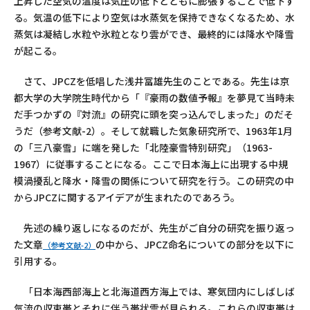
上昇した空気の温度は気圧の低下とともに膨張することで低下す
る。気温の低下により空気は水蒸気を保持できなくなるため、水
蒸気は凝結し水粒や氷粒となり雲ができ、最終的には降水や降雪
が起こる。
さて、JPCZを低唱した浅井冨雄先生のことである。先生は京
都大学の大学院生時代から「『豪雨の数値予報』を夢見て当時未
だ手つかずの『対流』の研究に頭を突っ込んでしまった」のだそ
うだ（参考文献-2）。そして就職した気象研究所で、1963年1月
の「三八豪雪」に端を発した「北陸豪雪特別研究」（1963-
1967）に従事することになる。ここで日本海上に出現する中規
模渦擾乱と降水・降雪の関係について研究を行う。この研究の中
からJPCZに関するアイデアが生まれたのであろう。
先述の繰り返しになるのだが、先生がご自分の研究を振り返っ
た文章
の中から、JPCZ命名についての部分を以下に
（参考文献-2）
引用する。
「日本海西部海上と北海道西方海上では、寒気団内にしばしば
気流の収束帯とそれに伴う帯状雲が見られる。これらの収束帯は