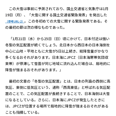
この大雪は事前に予測されており、国土交通省と気象庁は1月
19日（月）、「大雪に関する国土交通省緊急発表」を発出した
。この冬初めての大雪に関する緊急発表である。そ
（参考URL-2）
の最初の節は次の様なものであった。
「1月21日（水）から25日（日）頃にかけて、日本付近は強い
冬型の気圧配置が続くでしょう。北日本から西日本の日本海側を
中心に山地・平地ともに大雪が5日以上続き、総降雪量がかなり
多くなるおそれがあります。日本海にJPCZ（日本海寒帯気団収
束帯）が停滞して雪雲が同じ地域に流れ込んだ場合は、局地的に
降雪が強まるおそれがあります。」
最初の文章の「冬型の気圧配置」とは、日本の列島の西側に高
気圧、東側に低気圧という、通称「西高東低」と呼ばれる気圧配
置のことで、この気圧配置が長続きすることで、日本海側は大雪
になるとしている。さらに、日本海にJPCZが発生したときに
は、JPCZが位置する場所で局地的に降雪が強まるおそれがある
ことも指摘している。