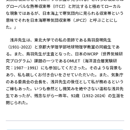
グローバルな熱帯収束帯（ITCZ）と対比すると極めてローカル
な現象ではあるが、日本海上で寒気団内に見られる収束帯という
意味でそれを日本海寒帯気団収束帯（JPCZ）と呼ぶことにし
た。」
浅井先生は、東北大学での私の恩師である鳥羽良明先生
（1931-2022）と京都大学理学部地球物理学教室の同級生であ
る。また、鳥羽先生が主査となった、日本のWCRP（世界気候研
究プログラム）課題の一つであるOMLET（海洋混合層実験研
究：1987—1991）にも参加してくださった。そのような背景も
あり、私も親しくお付き合いをさせていただいた。また、気象庁
のある委員会の会長を、浅井先生の後任として私が務めるという
ご縁もあった。いつも泰然とし微笑みを絶やさない温和な浅井先
生であったが、残念ながら一昨年、92歳（1932-2024）の生涯を
閉じられた。