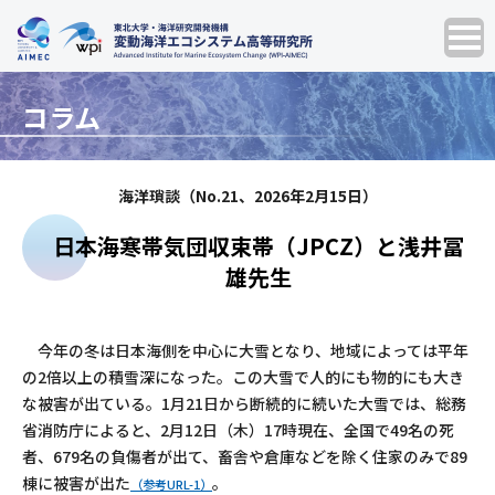
コラム
海洋瑣談（No.21、2026年2月15日）
日本海寒帯気団収束帯（JPCZ）と浅井冨
雄先生
今年の冬は日本海側を中心に大雪となり、地域によっては平年
の2倍以上の積雪深になった。この大雪で人的にも物的にも大き
な被害が出ている。1月21日から断続的に続いた大雪では、総務
省消防庁によると、2月12日（木）17時現在、全国で49名の死
者、679名の負傷者が出て、畜舎や倉庫などを除く住家のみで89
棟に被害が出た
。
（参考URL-1）