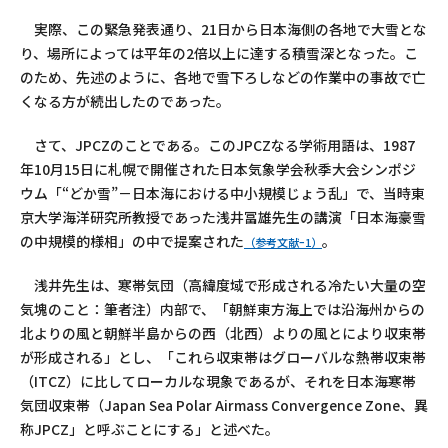
実際、この緊急発表通り、21日から日本海側の各地で大雪とな
り、場所によっては平年の2倍以上に達する積雪深となった。こ
のため、先述のように、各地で雪下ろしなどの作業中の事故で亡
くなる方が続出したのであった。
さて、JPCZのことである。このJPCZなる学術用語は、1987
年10月15日に札幌で開催された日本気象学会秋季大会シンポジ
ウム「“どか雪”－日本海における中小規模じょう乱」で、当時東
京大学海洋研究所教授であった浅井冨雄先生の講演「日本海豪雪
の中規模的様相」の中で提案された
。
（参考文献ｰ1）
浅井先生は、寒帯気団（高緯度域で形成される冷たい大量の空
気塊のこと：筆者注）内部で、「朝鮮東方海上では沿海州からの
北よりの風と朝鮮半島からの西（北西）よりの風とにより収束帯
が形成される」とし、「これら収束帯はグローバルな熱帯収束帯
（ITCZ）に比してローカルな現象であるが、それを日本海寒帯
気団収束帯（Japan Sea Polar Airmass Convergence Zone、異
称JPCZ」と呼ぶことにする」と述べた。