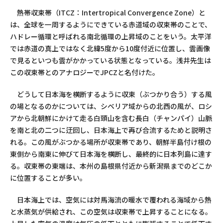
熱帯収束帯（ITCZ：Intertropical Convergence Zone）と
は、全球を一周するようにできている赤道域の収束帯のことで、
ハドレー循環と呼ばれる南北循環の上昇域のことをいう。太平洋
では赤道の真上ではなく北緯5度から10度付近に位置し、雲画像
で見るといつも雲がかかっている状態となっている。浅井先生は
この収束帯とのアナロジーでJPCZと名付けた。
どうして日本海を横断するように収束（ぶつかり合う）する風
の場となるのかについては、シベリア域からの北西の風が、ロシ
アから北朝鮮にかけて走る白頭山を含む長白（チャンパイ）山脈
を南と北の二つに迂回し、日本海上で再び合流するためと説明さ
れる。この風がぶつかる場所が収束帯であり、朝鮮半島付け根の
東側から南東に伸びて日本海を横断し、最終的に日本列島に達す
る。収束帯の東端は、本州の島根県付近から新潟県までのどこか
に位置することが多い。
日本海上では、空気には対馬海流の暖水で覆われる海域から熱
と水蒸気が供給され、この空気は収束帯で上昇することになる。